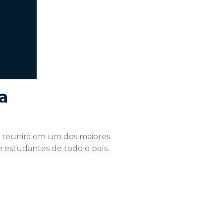
a
 se reunirá em um dos maiores
 e estudantes de todo o país.