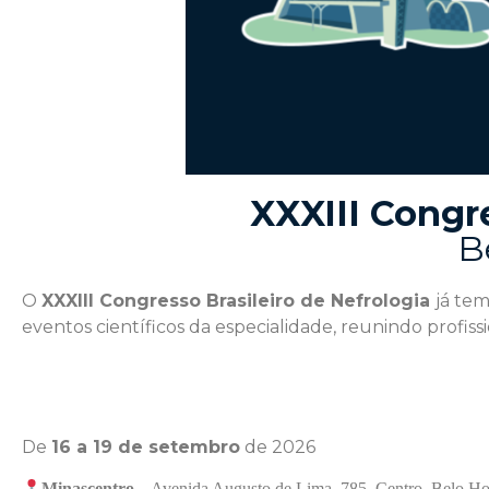
XXXIII Congre
B
O
XXXIII Congresso Brasileiro de Nefrologia
já tem
eventos científicos da especialidade, reunindo profissi
De
16 a 19 de setembro
de 2026
Minascentro
– Avenida Augusto de Lima, 785, Centro, Belo H