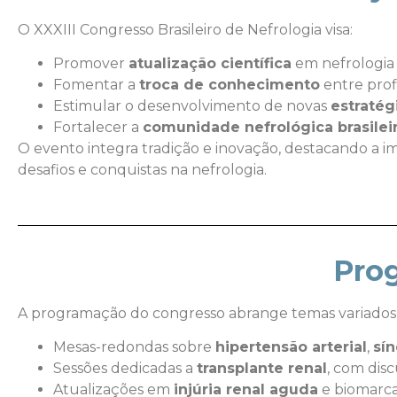
O XXXIII Congresso Brasileiro de Nefrologia visa:
Promover
atualização científica
em nefrologia c
Fomentar a
troca de conhecimento
entre profi
Estimular o desenvolvimento de novas
estratég
Fortalecer a
comunidade nefrológica brasilei
O evento integra tradição e inovação, destacando a im
desafios e conquistas na nefrologia.
Prog
A programação do congresso abrange temas variados e d
Mesas-redondas sobre
hipertensão arterial
,
sí
Sessões dedicadas a
transplante renal
, com disc
Atualizações em
injúria renal aguda
e biomarca